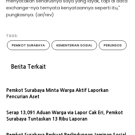
menyatakan seharusnya saya yang layak, tapi di data
exchange-nya ternyata kenyataannya seperti itu,"
pungkasnya. (ari/rev)
TAGS:
PEMKOT SURABAYA
KEMENTERIAN SOSIAL
PERLINSOS
Berita Terkait
Pemkot Surabaya Minta Warga Aktif Laporkan
Pencurian Aset
Serap 13.091 Aduan Warga via Lapor Cak Eri, Pemkot
Surabaya Tuntaskan 13 Ribu Laporan
Pemkot Surabaya Perkuat Perlindungan Jaminan Sosial