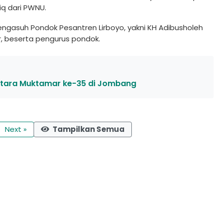
iq dari PWNU.
gasuh Pondok Pesantren Lirboyo, yakni KH Adibusholeh
r, beserta pengurus pondok.
tara Muktamar ke-35 di Jombang
Next »
Tampilkan Semua