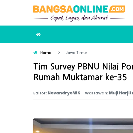
Home
Jawa Timur
Tim Survey PBNU Nilai Pon
Rumah Muktamar ke-35
Editor:
Novandryo W S
Wartawan:
Muji Harjit