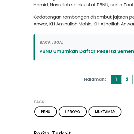
Hamid, Nasrullah selaku staf PBNU, serta Tauf
Kedatangan rombongan disambut jajaran pen
Anwar, KH Aminulloh Mahin, KH Athoillah Anwa
BACA JUGA:
PBNU Umumkan Daftar Peserta Semen
1
2
Halaman:
TAGS:
PBNU
LIRBOYO
MUKTAMAR
Berita Terkait