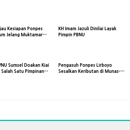
jau Kesiapan Ponpes
KH Imam Jazuli Dinilai Layak
lum Jelang Muktamar
Pimpin PBNU
NU Sumsel Doakan Kiai
Pengasuh Ponpes Lirboyo
i Salah Satu Pimpinan
Sesalkan Keributan di Munas-
Konbes NU 2026