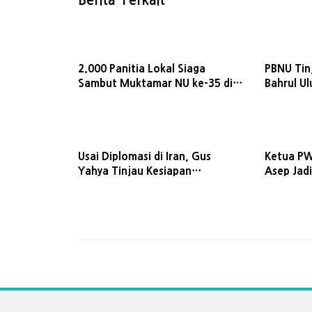
2.000 Panitia Lokal Siaga
PBNU Tin
Sambut Muktamar NU ke-35 di
Bahrul U
Jombang
ke-35 NU
Usai Diplomasi di Iran, Gus
Ketua PW
Yahya Tinjau Kesiapan
Asep Jad
Muktamar NU
PBNU