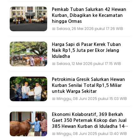
Pemkab Tuban Salurkan 42 Hewan
Kurban, Dibagikan ke Kecamatan
hingga Ormas
📅
Selasa, 26 Mei 2026 pukul 17:26 WIB
Harga Sapi di Pasar Kerek Tuban
Naik Rp1,5 Juta per Ekor Jelang
Iduladha
📅
Selasa, 12 Mei 2026 pukul 17:15 WIB
Petrokimia Gresik Salurkan Hewan
Kurban Senilai Total Rp1,5 Miliar
untuk Warga Sekitar
📅
Minggu, 08 Juni 2025 pukul 15:03 WIB
Ekonomi Kolaboratif, 369 Berkah
Gaet 350 Peternak Kokop dan Jual
385 Hewan Kurban di Iduladha 1446
H
📅
Minggu, 08 Juni 2025 pukul 13:40 WIB