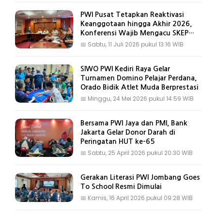
PWI Pusat Tetapkan Reaktivasi
Keanggotaan hingga Akhir 2026,
Konferensi Wajib Mengacu SKEP
Baru
📅
Sabtu, 11 Juli 2026 pukul 13:16 WIB
SIWO PWI Kediri Raya Gelar
Turnamen Domino Pelajar Perdana,
Orado Bidik Atlet Muda Berprestasi
📅
Minggu, 24 Mei 2026 pukul 14:59 WIB
Bersama PWI Jaya dan PMI, Bank
Jakarta Gelar Donor Darah di
Peringatan HUT ke-65
📅
Sabtu, 25 April 2026 pukul 20:30 WIB
Gerakan Literasi PWI Jombang Goes
To School Resmi Dimulai
📅
Kamis, 16 April 2026 pukul 09:28 WIB