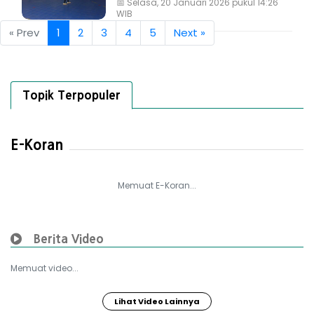
📅
Selasa, 20 Januari 2026 pukul 14:26
WIB
« Prev
1
2
3
4
5
Next »
Topik Terpopuler
E-Koran
Memuat E-Koran...
Berita Video
Memuat video...
Lihat Video Lainnya