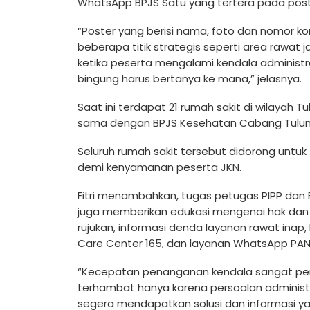
WhatsApp BPJS Satu yang tertera pada poste
“Poster yang berisi nama, foto dan nomor k
beberapa titik strategis seperti area rawat
ketika peserta mengalami kendala administr
bingung harus bertanya ke mana,” jelasnya.
Saat ini terdapat 21 rumah sakit di wilayah 
sama dengan BPJS Kesehatan Cabang Tulu
Seluruh rumah sakit tersebut didorong untu
demi kenyamanan peserta JKN.
Fitri menambahkan, tugas petugas PIPP dan 
juga memberikan edukasi mengenai hak dan k
rujukan, informasi denda layanan rawat inap,
Care Center 165, dan layanan WhatsApp PA
“Kecepatan penanganan kendala sangat pent
terhambat hanya karena persoalan administr
segera mendapatkan solusi dan informasi ya