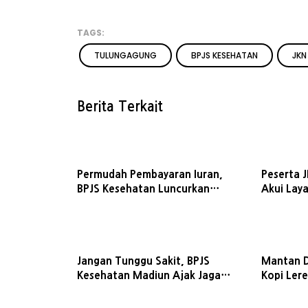
TAGS:
TULUNGAGUNG
BPJS KESEHATAN
JKN
Berita Terkait
Permudah Pembayaran Iuran,
Peserta J
BPJS Kesehatan Luncurkan
Akui Lay
Program NADI JKN
Memuask
Jangan Tunggu Sakit, BPJS
Mantan D
Kesehatan Madiun Ajak Jaga
Kopi Lere
Gaya Hidup dan Cegah Penyakit
Ekspor da
Kronis
Geografi