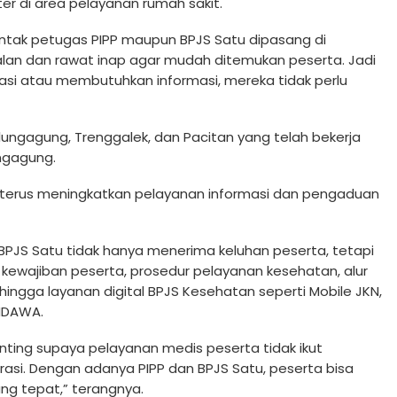
r di area pelayanan rumah sakit.
ontak petugas PIPP maupun BPJS Satu dipasang di
 jalan dan rawat inap agar mudah ditemukan peserta. Jadi
asi atau membutuhkan informasi, mereka tidak perlu
Tulungagung, Trenggalek, dan Pacitan yang telah bekerja
ngagung.
k terus meningkatkan pelayanan informasi dan pengaduan
BPJS Satu tidak hanya menerima keluhan peserta, tetapi
ewajiban peserta, prosedur pelayanan kesehatan, alur
 hingga layanan digital BPJS Kesehatan seperti Mobile JKN,
NDAWA.
ing supaya pelayanan medis peserta tidak ikut
asi. Dengan adanya PIPP dan BPJS Satu, peserta bisa
ng tepat,” terangnya.