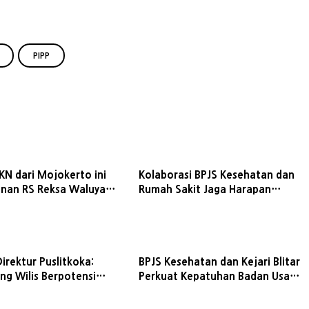
PIPP
KN dari Mojokerto ini
Kolaborasi BPJS Kesehatan dan
anan RS Reksa Waluya
Rumah Sakit Jaga Harapan
an
Pasien untuk Pulih
irektur Puslitkoka:
BPJS Kesehatan dan Kejari Blitar
ng Wilis Berpotensi
Perkuat Kepatuhan Badan Usaha
n Kantongi Indikasi
terhadap JKN
s