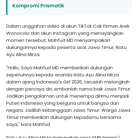
Kompromi Prismatik
Dalam unggahan video di akun TikTok Cak Firman Arek
Wonocolo dan akun Instagram yang menayangkan
momen tersebut, Mahfud MD menyampaikan
dukungannya kepada peserta asal Jawa Timur, Ratu
Ayu Alina Mirza.
"Hallo, Saya Mahfud MD memberikan dukungan
sepenuhnya kepada ananda Ratu Ayu Alina Mirza
dalam ajang Indonesia's Girl 2026, teruslah melangkah
dengan percaya diri, embanlah nama baik Jawa Timur.
Jadikan pengalaman untuk menempa dirimu menjadi
Puteri Indonesia yang berguna untuk bangsa dan
negara. Jadilah kebanggaan Jawa Timur. Warga Jawa
Timur memberikan dukungan kepadamu bersama
saya," kata Mahfud.
Ratu Ayu Alina Mirza merupakan siswi SMP Negeri 1