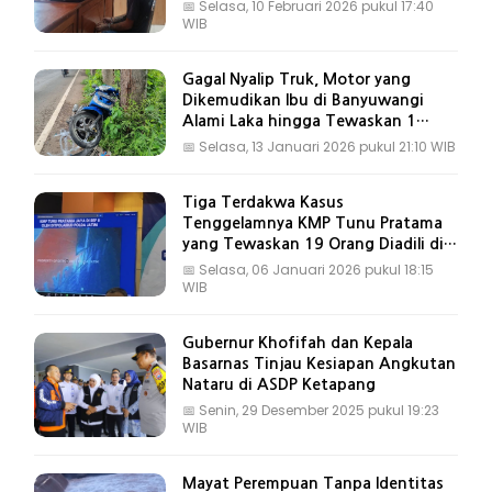
📅
Selasa, 10 Februari 2026 pukul 17:40
WIB
Gagal Nyalip Truk, Motor yang
Dikemudikan Ibu di Banyuwangi
Alami Laka hingga Tewaskan 1
Anak
📅
Selasa, 13 Januari 2026 pukul 21:10 WIB
Tiga Terdakwa Kasus
Tenggelamnya KMP Tunu Pratama
yang Tewaskan 19 Orang Diadili di
PN Banyuwangi
📅
Selasa, 06 Januari 2026 pukul 18:15
WIB
Gubernur Khofifah dan Kepala
Basarnas Tinjau Kesiapan Angkutan
Nataru di ASDP Ketapang
📅
Senin, 29 Desember 2025 pukul 19:23
WIB
Mayat Perempuan Tanpa Identitas