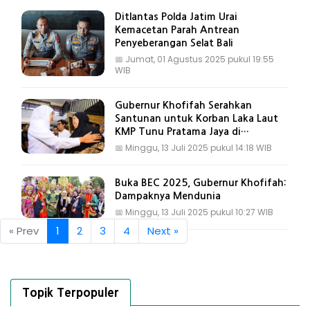
Ditlantas Polda Jatim Urai
Kemacetan Parah Antrean
Penyeberangan Selat Bali
📅
Jumat, 01 Agustus 2025 pukul 19:55
WIB
Gubernur Khofifah Serahkan
Santunan untuk Korban Laka Laut
KMP Tunu Pratama Jaya di
Banyuwangi
📅
Minggu, 13 Juli 2025 pukul 14:18 WIB
Buka BEC 2025, Gubernur Khofifah:
Dampaknya Mendunia
📅
Minggu, 13 Juli 2025 pukul 10:27 WIB
« Prev
1
2
3
4
Next »
Topik Terpopuler