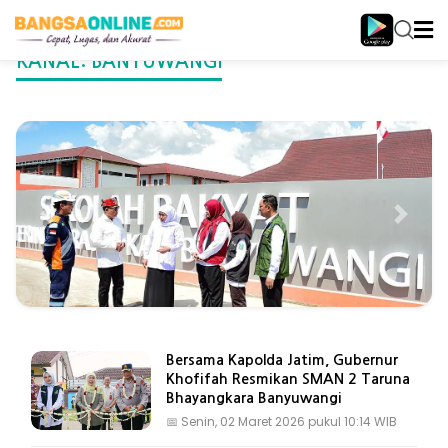
KANAL:
BANYUWANGI
Sabtu, 18 Juli 2026 pukul 20:49 WIB
Puji Fasilitas Lengkap SRT 1
Banyuwangi, Khofifah Sebut
Sekolah Rakyat Jadi Solusi
Putus Kemiskinan
Bersama Kapolda Jatim, Gubernur
Khofifah Resmikan SMAN 2 Taruna
Bhayangkara Banyuwangi
📅
Senin, 02 Maret 2026 pukul 10:14 WIB