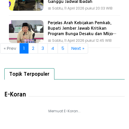
Ganggu Jadwal Ibadah
📅
Sabtu, 11 April 2026 pukul 20:03 WIB
Perjelas Arah Kebijakan Pemkab,
Bupati Jember Jawab Kritikan
Program Bunga Desaku dan Mlijo
Cinta
📅
Sabtu, 11 April 2026 pukul 12:45 WIB
« Prev
1
2
3
4
5
Next »
Topik Terpopuler
E-Koran
Memuat E-Koran...