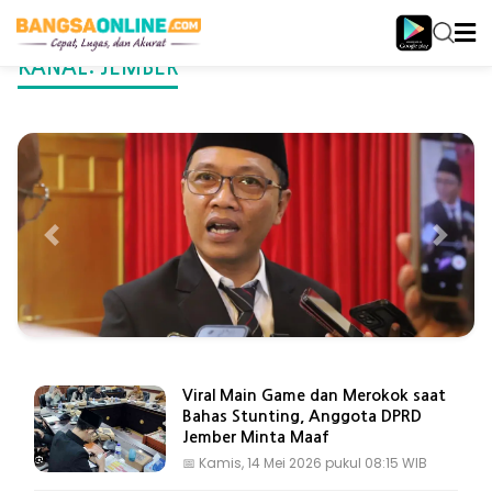
KANAL:
JEMBER
Kamis, 06 Agustus 2026 pukul 18:39 WIB
Pemkab Jember Perpanjang
Kontrak 8.236 PPPK Paruh
Waktu, SK Baru Ditarget
Rampung September
Viral Main Game dan Merokok saat
Bahas Stunting, Anggota DPRD
Jember Minta Maaf
📅
Kamis, 14 Mei 2026 pukul 08:15 WIB