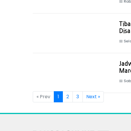
📅
Rab
Tiba
Disa
📅
Sel
Jadw
Mar
📅
Sab
« Prev
1
2
3
Next »