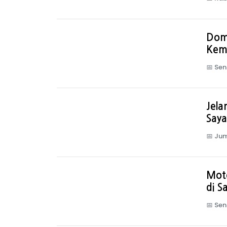
Dom
Kem
📅
Sen
Jel
Saya
📅
Jum
Mot
di S
📅
Sen