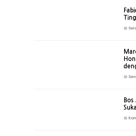
Fabi
Tin
📅
Sel
Mar
Hon
den
📅
Sen
Bos 
Suka
📅
Kam