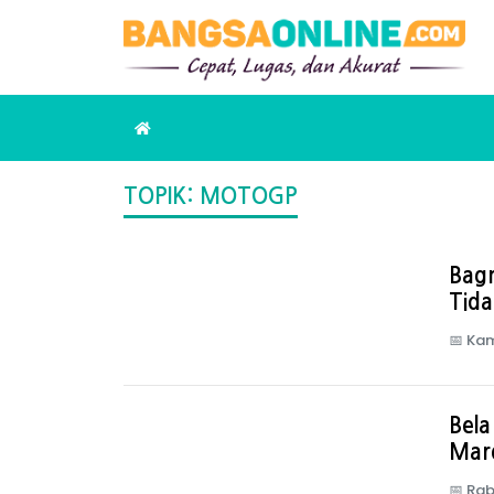
TOPIK: MOTOGP
Bagn
Tid
📅
Kam
Bela
Marq
📅
Rab