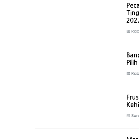
Peca
Ting
202
📅
Rab
Ban
Pili
📅
Rab
Frus
Keh
📅
Sen