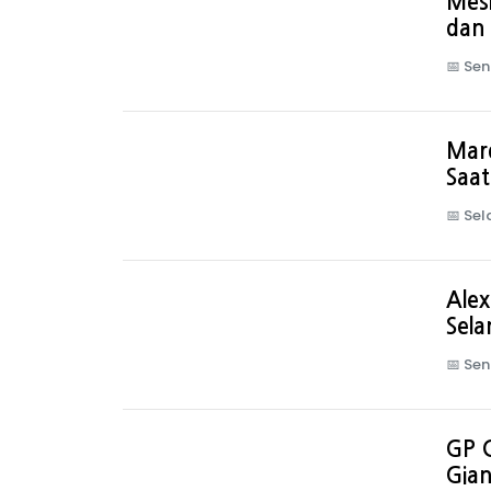
Mesk
dan 
📅
Sen
Marq
Saat
📅
Sel
Alex
Sela
📅
Sen
GP C
Gia