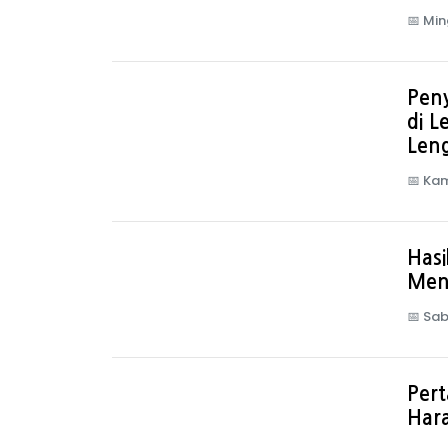
📅
Min
Pen
di L
Len
📅
Kam
Hasi
Mena
📅
Sab
Pert
Har