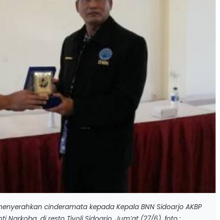
 menyerahkan cinderamata kepada Kepala BNN Sidoarjo AKBP
Narkoba, di resto Tivoli Sidoarjo, Jum’at (27/6). foto :