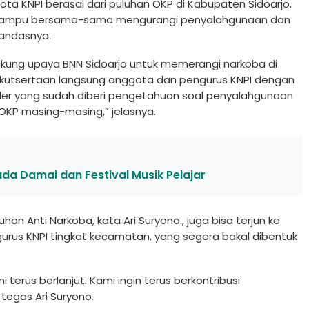
ota KNPI berasal dari puluhan OKP di Kabupaten Sidoarjo.
i mampu bersama-sama mengurangi penyalahgunaan dan
tandasnya.
ukung upaya BNN Sidoarjo untuk memerangi narkoba di
eikutsertaan langsung anggota dan pengurus KNPI dengan
ader yang sudah diberi pengetahuan soal penyalahgunaan
e OKP masing-masing,” jelasnya.
ada Damai dan Festival Musik Pelajar
han Anti Narkoba, kata Ari Suryono., juga bisa terjun ke
us KNPI tingkat kecamatan, yang segera bakal dibentuk
 terus berlanjut. Kami ingin terus berkontribusi
tegas Ari Suryono.