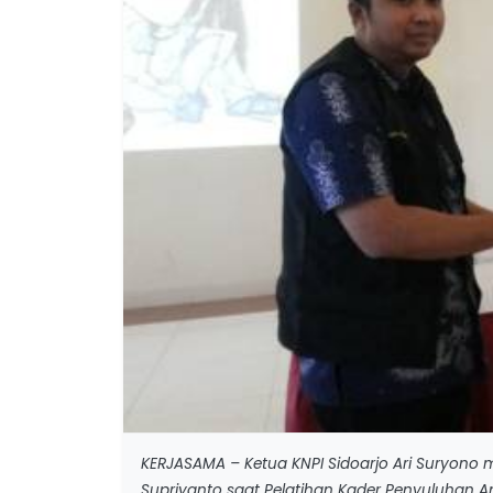
KERJASAMA – Ketua KNPI Sidoarjo Ari Suryono
Supriyanto saat Pelatihan Kader Penyuluhan Anti 