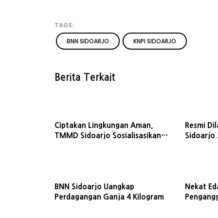
TAGS:
BNN SIDOARJO
KNPI SIDOARJO
Berita Terkait
Ciptakan Lingkungan Aman,
Resmi Dil
TMMD Sidoarjo Sosialisasikan
Sidoarjo
Perda Ketertiban Umum
Pembang
BNN Sidoarjo Uangkap
Nekat Ed
Perdagangan Ganja 4 Kilogram
Pengangg
Sidoarjo
Umur