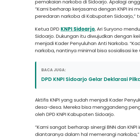
pemakaian narkoba di Sidoarjo. Apalagi angg
“Kami berharap kerjasama dengan KNPI in
peredaran narkoba di Kabupaten Sidoarjo,” 
Ketua DPD
KNPI Sidoarjo
, Ari Suryono mend
Sidoarjo. Dukungan itu diwujudkan dengan k
menjadi Kader Penyuluhan Anti Narkoba. “K
narkoba, nantinya minimal bisa sosialisasi k
BACA JUGA:
DPD KNPI Sidoarjo Gelar Deklarasi Pilk
Aktifis KNPI yang sudah menjadi Kader Penyulu
desa-desa. Mereka bisa menggandeng pengur
oleh DPD KNPI Kabupaten Sidoarjo.
“Kami sangat berharap sinergi BNN dan KNPI ini
diantaranya dalam hal memerangi narkoba,” 