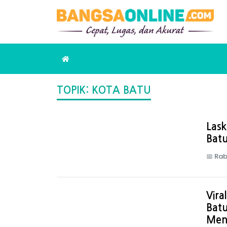
TOPIK: KOTA BATU
Lask
Batu
📅
Rab
Vira
Bat
Men