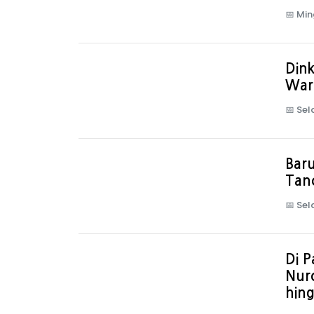
📅
Min
Dink
Warg
📅
Sel
Baru
Tan
📅
Sel
Di P
Nuro
hin