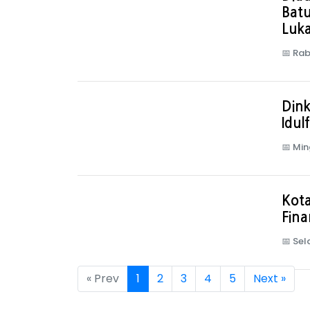
Bat
Luk
📅
Rab
Dink
Idulf
📅
Min
Kot
Fin
📅
Sel
« Prev
1
2
3
4
5
Next »