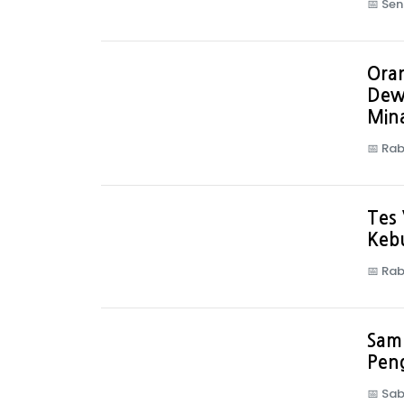
📅
Sen
Ora
Dewa
Min
📅
Rab
Tes 
Kebu
📅
Rab
Samb
Pen
📅
Sab