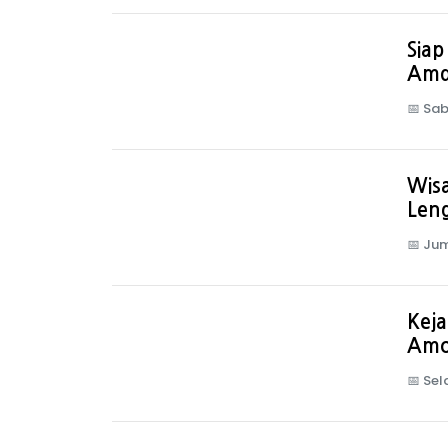
Siap
Amd
📅
Sabt
Wisa
Len
📅
Jum
Keja
Amo
📅
Sel