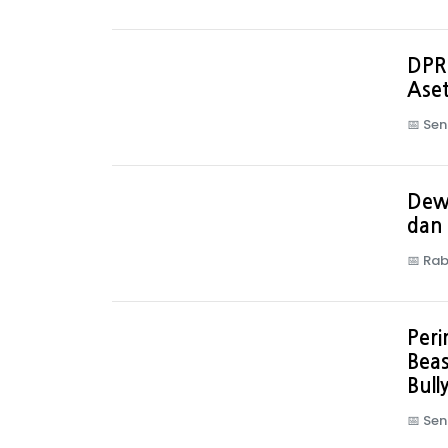
DPRD
Ase
📅
Sen
Dew
dan 
📅
Rab
Peri
Bea
Bull
📅
Sen