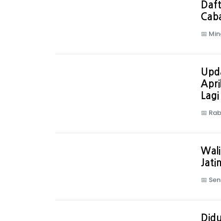
Daft
Caba
📅
Min
Upd
Apri
Lagi
📅
Rab
Wal
Jati
📅
Sen
Didu