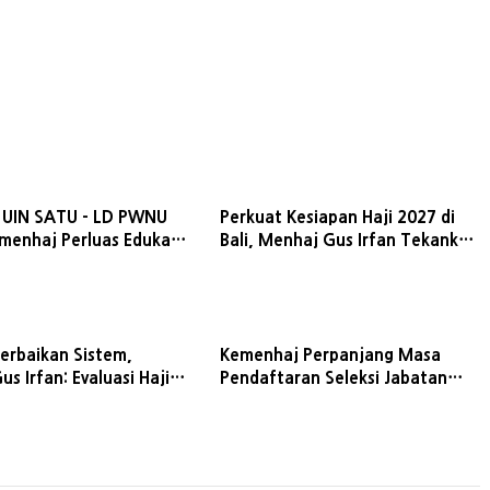
 UIN SATU - LD PWNU
Perkuat Kesiapan Haji 2027 di
emenhaj Perluas Edukasi
Bali, Menhaj Gus Irfan Tekankan
 Haji Nasional
Layanan dan Istithaah
Kesehatan
erbaikan Sistem,
Kemenhaj Perpanjang Masa
s Irfan: Evaluasi Haji
Pendaftaran Seleksi Jabatan
h Berhenti di Laporan
Administrator dan Pengawas