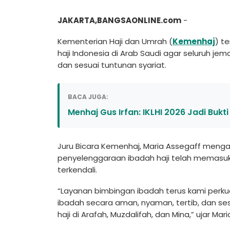
JAKARTA,BANGSAONLINE.com
-
Kementerian Haji dan Umrah (
Kemenhaj
) t
haji Indonesia di Arab Saudi agar seluruh j
dan sesuai tuntunan syariat.
BACA JUGA:
Menhaj Gus Irfan: IKLHI 2026 Jadi Bukt
Juru Bicara Kemenhaj, Maria Assegaff menga
penyelenggaraan ibadah haji telah memasuki
terkendali.
“Layanan bimbingan ibadah terus kami perku
ibadah secara aman, nyaman, tertib, dan se
haji di Arafah, Muzdalifah, dan Mina,” ujar Mar