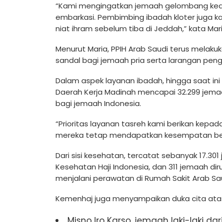
“Kami mengingatkan jemaah gelombang kedu
embarkasi. Pembimbing ibadah kloter juga 
niat ihram sebelum tiba di Jeddah,” kata Mari
Menurut Maria, PPIH Arab Saudi terus melak
sandal bagi jemaah pria serta larangan pen
Dalam aspek layanan ibadah, hingga saat ini
Daerah Kerja Madinah mencapai 32.299 jemaah
bagi jemaah Indonesia.
“Prioritas layanan tasreh kami berikan kepad
mereka tetap mendapatkan kesempatan ber
Dari sisi kesehatan, tercatat sebanyak 17.301 
Kesehatan Haji Indonesia, dan 311 jemaah di
menjalani perawatan di Rumah Sakit Arab Sau
Kemenhaj juga menyampaikan duka cita ata
Misno Iro Karso, jemaah laki-laki d