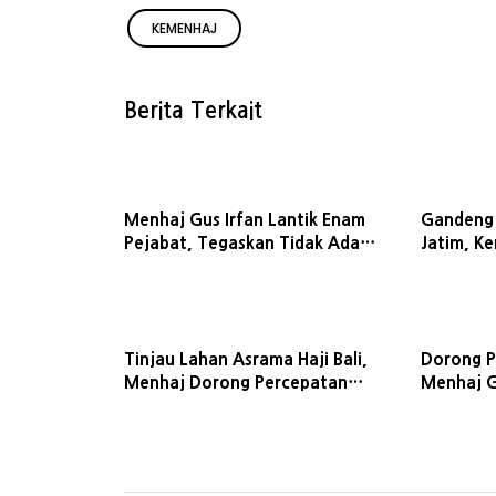
KEMENHAJ
Berita Terkait
Menhaj Gus Irfan Lantik Enam
Gandeng
Pejabat, Tegaskan Tidak Ada
Jatim, K
Toleransi bagi Koruptor
Kebijakan
Tinjau Lahan Asrama Haji Bali,
Dorong P
Menhaj Dorong Percepatan
Menhaj Gu
Layanan Jemaah di Pulau
Tak Bole
Dewata