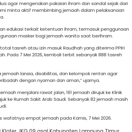
a agar mengenakan pakaian ihram dan sandal sejak dari
kami minta aktif membimbing jemaah dalam pelaksanaan
a.
ukan edukasi terkait ketentuan ihram, termasuk penggunaan
ggunaan masker bagi jemaah wanita saat berihram.
 total tasreh atau izin masuk Raudhah yang diterima PPIH
. Pada 7 Mei 2026, kembali terbit sebanyak 888 tasreh
a jemaah lansia, disabilitas, dan kelompok rentan agar
ibadah dengan nyaman dan aman,” ujarnya.
jemaah menjalani rawat jalan, 161 jemaah dirujuk ke Klinik
rujuk ke Rumah Sakit Arab Saudi. Sebanyak 82 jemaah masih
di.
s wafatnya empat jemaah pada Kamis, 7 Mei 2026.
ari Kloter JKG 09 asal Kabupaten Lampung Timur,