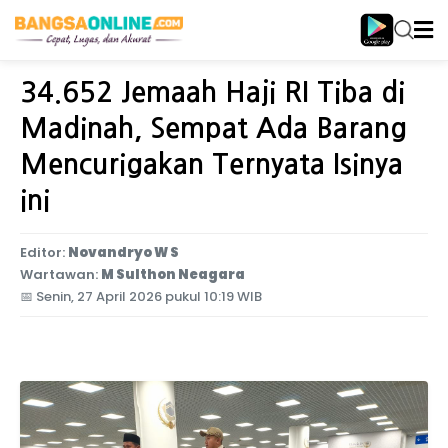
Home
Internasional
34.652 Jemaah Haji RI Tiba di
Madinah, Sempat Ada Barang
Mencurigakan Ternyata Isinya
ini
Editor:
Novandryo W S
Wartawan:
M Sulthon Neagara
📅
Senin, 27 April 2026 pukul 10:19 WIB