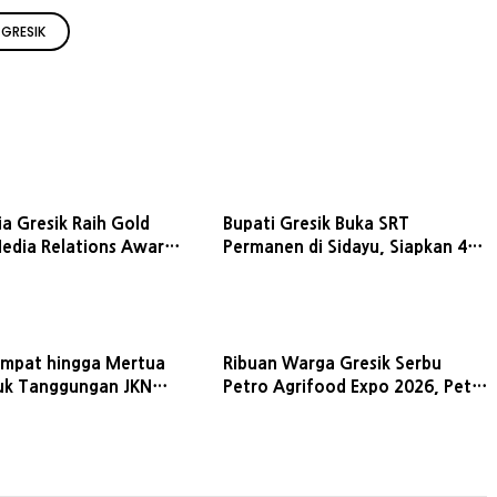
GRESIK
a Gresik Raih Gold
Bupati Gresik Buka SRT
edia Relations Award
Permanen di Sidayu, Siapkan 405
wat Program PMA
Siswa dari SD hingga SMA
mpat hingga Mertua
Ribuan Warga Gresik Serbu
uk Tanggungan JKN
Petro Agrifood Expo 2026, Petik
Ini Cara Daftarnya
Buah dan Sayur Langsung dari
Kebun