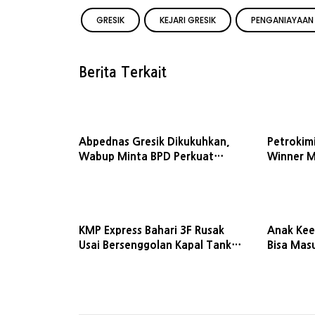
GRESIK
KEJARI GRESIK
PENGANIAYAAN 
Berita Terkait
Abpednas Gresik Dikukuhkan,
Petrokimi
Wabup Minta BPD Perkuat
Winner M
Kolaborasi dengan Desa
2026 Le
KMP Express Bahari 3F Rusak
Anak Kee
Usai Bersenggolan Kapal Tanker
Bisa Mas
di Bawean, Layanan Dialihkan
Pekerja, 
Sementara