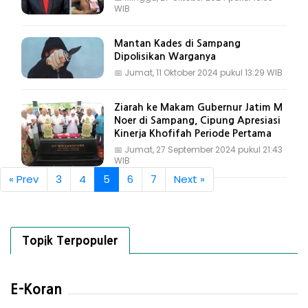
WIB
Mantan Kades di Sampang
Dipolisikan Warganya
📅
Jumat, 11 Oktober 2024 pukul 13:29 WIB
Ziarah ke Makam Gubernur Jatim M
Noer di Sampang, Cipung Apresiasi
Kinerja Khofifah Periode Pertama
📅
Jumat, 27 September 2024 pukul 21:43
WIB
« Prev
3
4
5
6
7
Next »
Topik Terpopuler
E-Koran