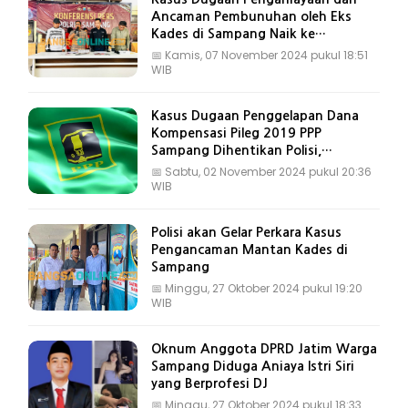
Ancaman Pembunuhan oleh Eks
Kades di Sampang Naik ke
Penyidikan
📅
Kamis, 07 November 2024 pukul 18:51
WIB
Kasus Dugaan Penggelapan Dana
Kompensasi Pileg 2019 PPP
Sampang Dihentikan Polisi,
Mengapa?
📅
Sabtu, 02 November 2024 pukul 20:36
WIB
Polisi akan Gelar Perkara Kasus
Pengancaman Mantan Kades di
Sampang
📅
Minggu, 27 Oktober 2024 pukul 19:20
WIB
Oknum Anggota DPRD Jatim Warga
Sampang Diduga Aniaya Istri Siri
yang Berprofesi DJ
📅
Minggu, 27 Oktober 2024 pukul 18:33