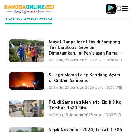
TOPIK: SAMPANG
Mayat Tanpa Identitas di Sampang
Tak Diautopsi Sebelum
Dimakamkan, ini Penjelasan Rumah
Sakit
📅
Senin, 20 Januari 2025 pukul 19:28 WIB
Si Jago Merah Lalap Kandang Ayam
di Omben Sampang
📅
Senin, 20 Januari 2025 pukul 10:00 WIB
PKL di Sampang Menjerit, Elpiji 3 Kg
Tembus Rp20 Ribu
📅
Rabu, 15 Januari 2025 pukul 18:03 WIB
Sejak November 2024, Tercatat 785